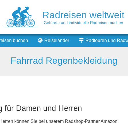
Radreisen weltweit
Geführte und individuelle Radreisen buchen
eisen buchen
Reiseländer
Radtouren und Rad
Secondary
Navigation
Fahrrad Regenbekleidung
Menu
g für Damen und Herren
d Herren können Sie bei unserem Radshop-Partner Amazon