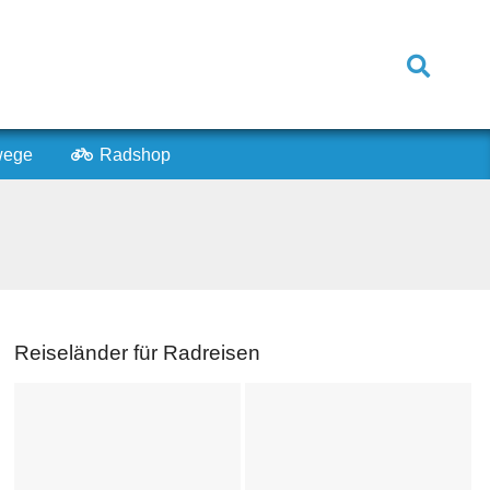
Search
wege
Radshop
Reiseländer für Radreisen