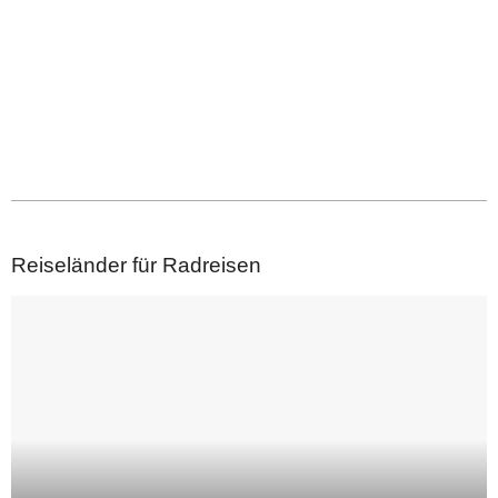
2023-
07-
Reiseländer für Radreisen
12