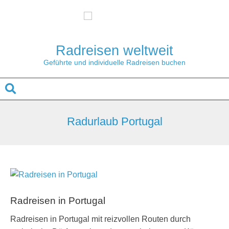
Skip
to
content
Radreisen weltweit
Geführte und individuelle Radreisen buchen
Search
Secondary
Navigation
Radurlaub Portugal
Menu
Radreisen in Portugal
2023-
Radreisen in Portugal mit reizvollen Routen durch
07-